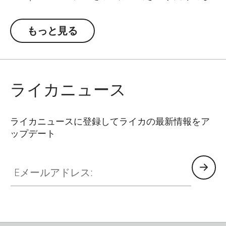
く、その美しいデザインを際立たせるために設計
されました。エレガントな佇まいのスタンドと
もっと見る
「ライカCine Compact 1」が一体となることで、
どのような空間でも印象的な存在感を放ち、映画
鑑賞のひとときを視覚的にも特別な体験へと昇華
します。
ライカニュース
また、設置位置や投写角度を柔軟に調整できるた
め、リビングルームやベッドルームなど、あらゆ
ライカニュースに登録してライカの最新情報をア
る空間で最適な視聴環境を構築できます。「ライ
ップデート
カCine Compact 1」を美しく、そして理想的なポ
ジションでお使いいただけます。
Eメールアドレス: