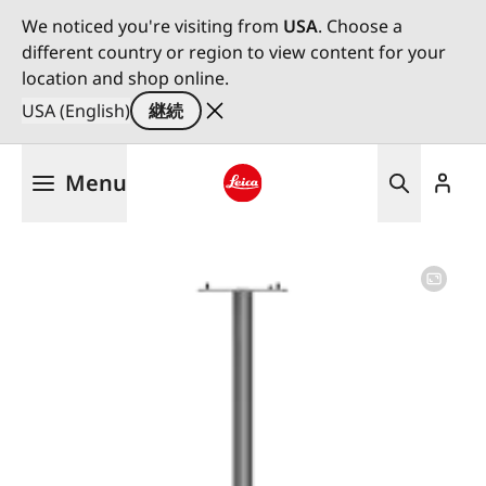
We noticed you're visiting from
USA
. Choose a
different country or region to view content for your
location and shop online.
USA (English)
継続
メ
Menu
イ
ン
Leica logo - Home
コ
ン
テ
ン
ツ
に
移
動