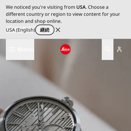
We noticed you're visiting from
USA
. Choose a
different country or region to view content for your
location and shop online.
USA (English)
継続
メ
Menu
イ
ン
Leica logo - Home
コ
ン
テ
ン
ツ
に
移
動