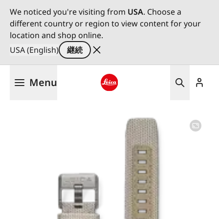
We noticed you're visiting from
USA
. Choose a
different country or region to view content for your
location and shop online.
USA (English)
継続
メ
Menu
イ
ン
Leica logo - Home
コ
ン
テ
ン
ツ
に
移
動