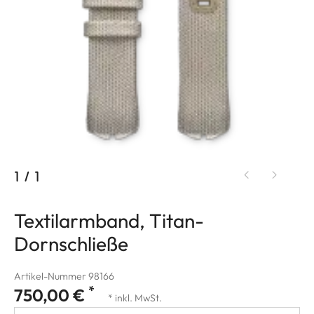
1
/
1
Textilarmband, Titan-
Dornschließe
Artikel-Nummer 98166
*
750,00 €
* inkl. MwSt.