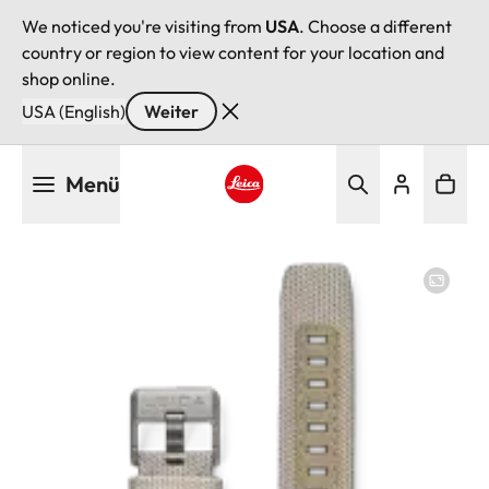
We noticed you're visiting from
USA
. Choose a different
country or region to view content for your location and
shop online.
USA (English)
Weiter
Direkt
Menü
zum
Inhalt
Leica logo - Home