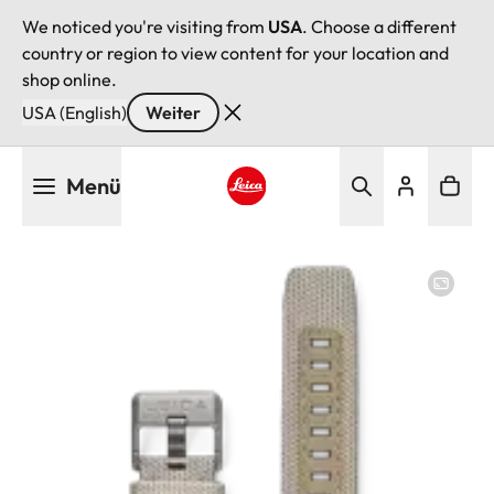
We noticed you're visiting from
USA
. Choose a different
country or region to view content for your location and
shop online.
USA (English)
Weiter
Direkt
Menü
zum
Inhalt
Leica logo - Home