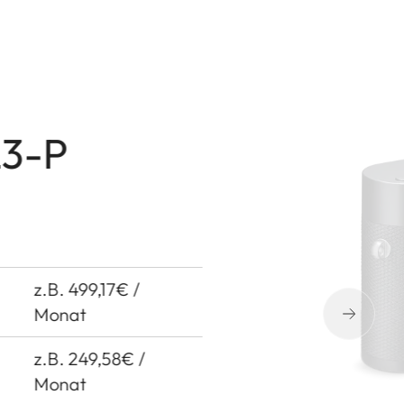
L3-P
z.B. 499,17€
/
Monat
z.B. 249,58€ /
Monat