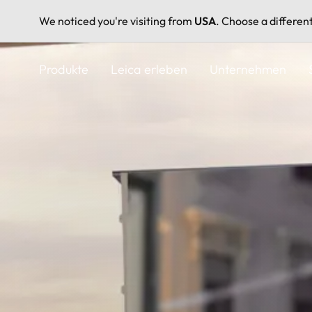
We noticed you're visiting from
USA
. Choose a differen
Direkt
zum
Produkte
Leica erleben
Unternehmen
Inhalt