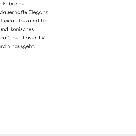
akribische
 dauerhafte Eleganz
 Leica - bekannt für
 und ikonisches
ica Cine 1 Laser TV
ard hinausgeht: