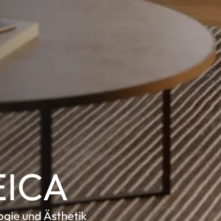
EICA
ogie und Ästhetik