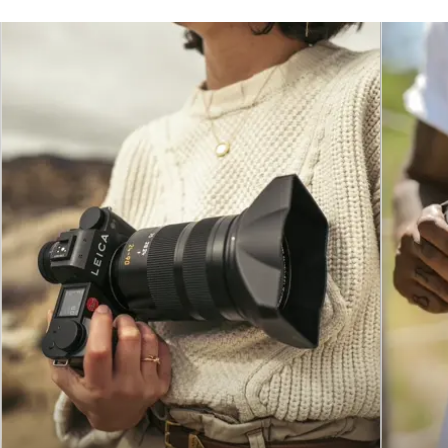
Ausrüstung befinden?
Die Mindestanforderungen können je nach
Produkt von leichten Gebrauchsspuren bis hin
zu teilweisen Defekten variieren. Wenn Sie
unsicher sind, vereinbaren Sie einen Termin
oder besuchen Sie einen unserer Leica
Stores.
Können Vintage-Leica-Produkte in Zahlung
gegeben werden?
Bestimmte Leica Produkte, die vor 1984
hergestellt wurden, werden als Vintage-
Produkte eingestuft. Ausgewählte Vintage-
Leica-Produkte können – abhängig vom
Markt und dem teilnehmenden Leica Store –
für das Trade-In-Programm qualifiziert sein.