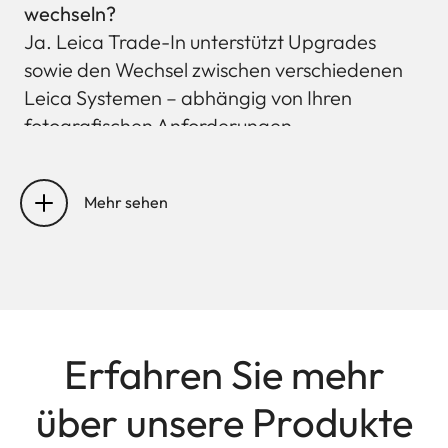
wechseln?
Ja. Leica Trade-In unterstützt Upgrades
sowie den Wechsel zwischen verschiedenen
Leica Systemen – abhängig von Ihren
fotografischen Anforderungen.
Kann ich vor der Abgabe meiner Ausrüstung
eine erste Schätzung erhalten?
Mehr sehen
Die meisten Standorte bieten eine
unverbindliche Ersteinschätzung auf Basis
der Produktangaben und des Zustands an.
Klicken Sie auf „Trade-In starten“ und füllen
Sie das Formular aus, vereinbaren Sie einen
Erfahren Sie mehr
Termin oder kontaktieren Sie einen Leica
Store.
über unsere Produkte
In welchem Zustand muss sich meine