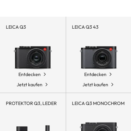
Leica Q-Accessories
Leica Q-Kameras
Kategorie
Q
filtern
LEICA Q3
LEICA Q3 43
Entdecken
Entdecken
Jetzt kaufen
Jetzt kaufen
PROTEKTOR Q3, LEDER
LEICA Q3 MONOCHROM