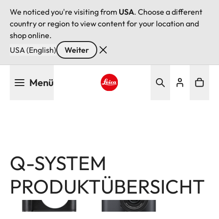
We noticed you're visiting from
USA
. Choose a different
country or region to view content for your location and
shop online.
USA (English)
Weiter
Direkt
Menü
zum
Inhalt
Leica logo - Home
Q-SYSTEM
Image
Image
PRODUKTÜBERSICHT
Produkte
nach
Leica