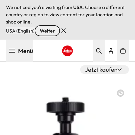
We noticed you're visiting from
USA
. Choose a different
country or region to view content for your location and
shop online.
USA (English)
Weiter
Direkt
Menü
zum
Inhalt
Leica logo - Home
Jetzt kaufen