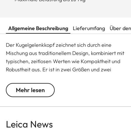
Allgemeine Beschreibung
Lieferumfang
Über den
Der Kugelgelenkkopf zeichnet sich durch eine
Mischung aus traditionellem Design, kombiniert mit
typischen, zeitlosen Werten wie Kompaktheit und
Robustheit aus. Er ist in zwei Größen und zwei
unterschiedlichen Farben mit einer maximalen
Belastung von bis zu 7 kg erhältlich. So ist der
Mehr lesen
Kugelgelenkkopf 18 mit allen Kameratypen
kombinierbar. Die kleinere Version wiegt nur 230g
und die größere Version wiegt 250g. Perfekte
Handwerkskunst verbunden mit hochwertigen
Leica News
Materialien, wie Messing, Stahl und Aluminium,