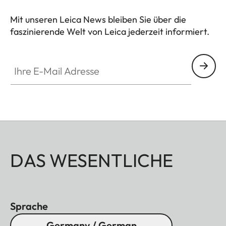
machen die Qualität des Produktes für den
Mit unseren Leica News bleiben Sie über die
Fotografen spürbar.
faszinierende Welt von Leica jederzeit informiert.
Ihre E-Mail Adresse
DAS WESENTLICHE
Sprache
Germany / German