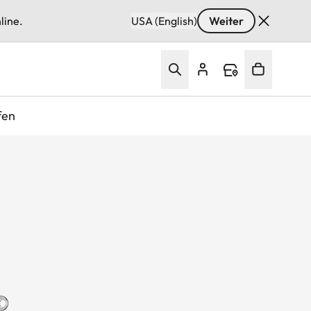
line.
USA (English)
Weiter
fen