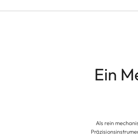
Ein M
Als rein mechani
Präzisionsinstrume