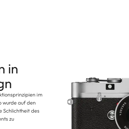
 in
gn
tionsprinzipien im
So wurde auf den
e Schlichtheit des
nts zu