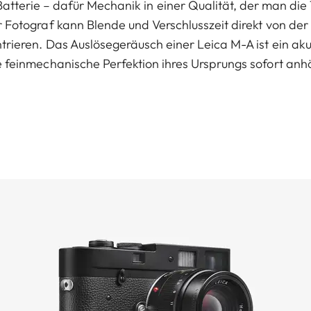
Batterie – dafür Mechanik in einer Qualität, der man die
r Fotograf kann Blende und Verschlusszeit direkt von de
ntrieren. Das Auslösegeräusch einer Leica M-A ist ein a
e feinmechanische Perfektion ihres Ursprungs sofort anhö