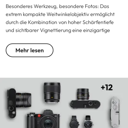
Besonderes Werkzeug, besondere Fotos: Das
extrem kompakte Weitwinkelobjektiv ermöglicht
durch die Kombination von hoher Schärfentiefe
und sichtbarer Vignettierung eine einzigartige
Bildwirkung. Sein Vorbild ist ein mehr als 50 Jahre
alter Schraubgewinde-Objektiv-Klassiker, dessen
Mehr lesen
optische Rechnung unverändert übernommen
wurde, was zum analogen Look der Aufnahmen
beiträgt.