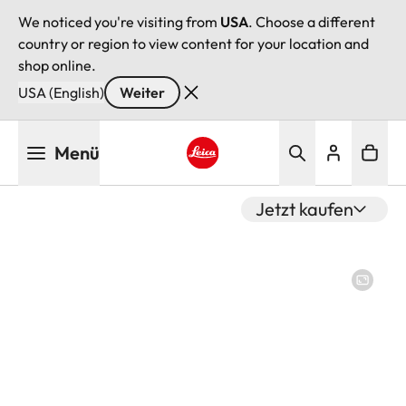
We noticed you're visiting from
USA
. Choose a different
country or region to view content for your location and
shop online.
USA (English)
Weiter
Direkt
Menü
zum
Inhalt
Leica logo - Home
Jetzt kaufen