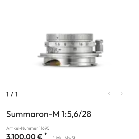
1
/
1
Summaron-M 1:5,6/28
Artikel-Nummer 11695
*
3.100,00 €
* inkl. MwSt.