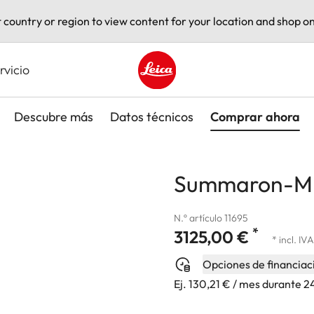
t country or region to view content for your location and shop on
rvicio
Leica logo - Home
Descubre más
Datos técnicos
Comprar ahora
Summaron-M 2
N.º artículo 11695
*
3125,00 €
* incl. IVA
Opciones de financiac
Ej. 130,21 € / mes durante 