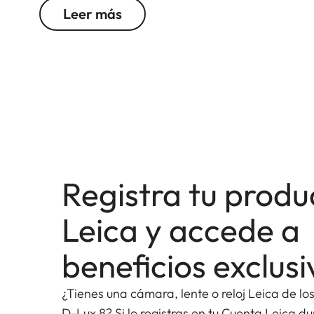
Leer más
Registra tu produ
Leica y accede a
beneficios exclusi
¿Tienes una cámara, lente o reloj Leica de lo
D-Lux 8? Si lo registras en tu Cuenta Leica d