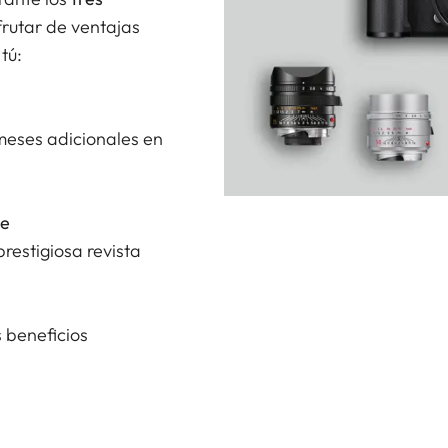
frutar de ventajas
tú:
meses adicionales en
ne
restigiosa revista
 beneficios