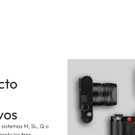
cto
vos
s sistemas M, SL, Q o
urante los
tres