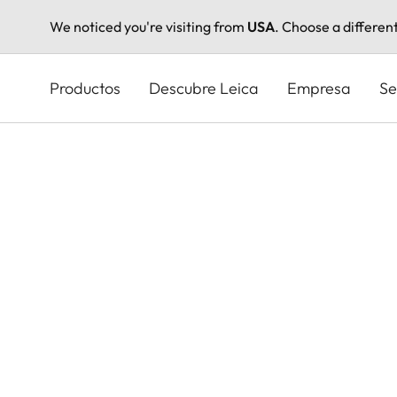
We noticed you're visiting from
USA
. Choose a differen
Pasar
al
Productos
Descubre Leica
Empresa
Se
contenido
principal