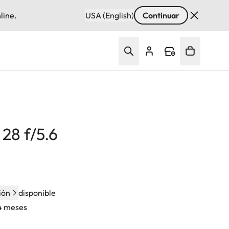
line.
USA (English)
Continuar
8 f/5.6
ión
disponible
24 meses