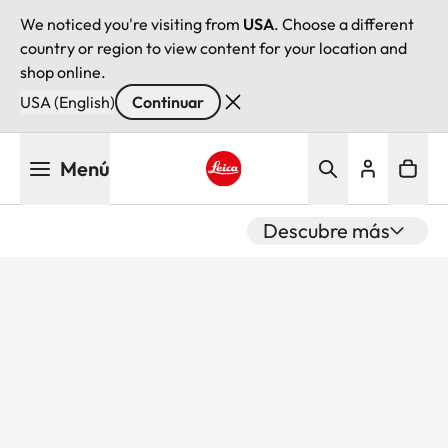
We noticed you're visiting from
USA
. Choose a different
country or region to view content for your location and
shop online.
USA (English)
Continuar
Pasar
Menú
al
contenido
Leica logo - Home
principal
Descubre más