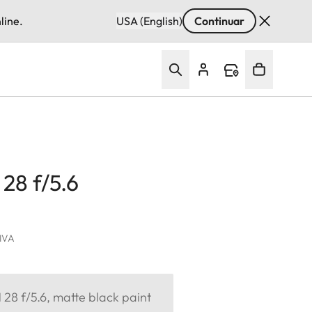
line.
USA (English)
Continuar
8 f/5.6
 IVA
8 f/5.6, matte black paint