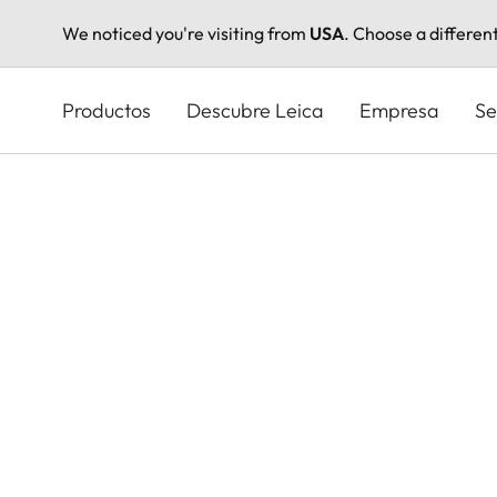
We noticed you're visiting from
USA
. Choose a differen
Pasar
al
Productos
Descubre Leica
Empresa
Se
contenido
principal