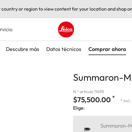
t country or region to view content for your location and shop on
rvicio
Leica logo - Home
Descubre más
Datos técnicos
Comprar ahora
Summaron-M 2
N.º artículo 11695
*
$75,500.00
* incl.
Elige:
Summaron-M 2