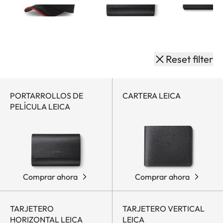
Filtrar
productos
Collections
Brand Accessories
Small Leather Goods
Museum Shop |
por
Leitz Museum
categoría
Reset filter
PORTARROLLOS DE
CARTERA LEICA
PELÍCULA LEICA
Comprar ahora
Comprar ahora
TARJETERO
TARJETERO VERTICAL
HORIZONTAL LEICA
LEICA