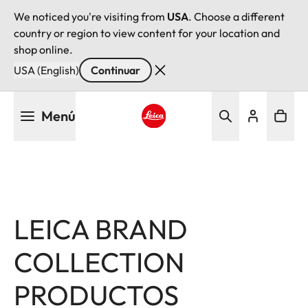
We noticed you're visiting from
USA
. Choose a different
country or region to view content for your location and
shop online.
USA (English)
Continuar
Pasar
Menú
al
contenido
Leica logo - Home
principal
LEICA BRAND
COLLECTION
Image
Image
Image
PRODUCTOS