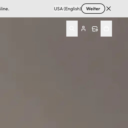
line.
USA (English)
Weiter