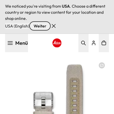
We noticed you're visiting from
USA
. Choose a different
country or region to view content for your location and
shop online.
USA (English)
Weiter
Direkt
Menü
zum
Inhalt
Leica logo - Home