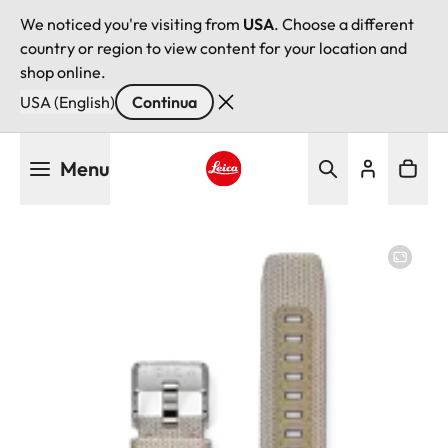
We noticed you're visiting from
USA
. Choose a different
country or region to view content for your location and
shop online.
USA (English)
Continua
Salta
Menu
al
contenuto
Leica logo - Home
principale