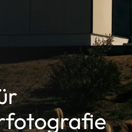
ür
rfotografie