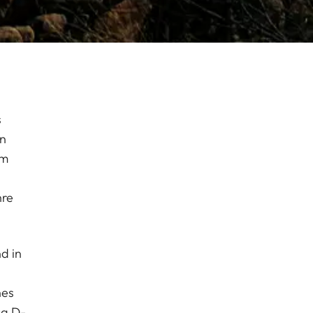
s
en
um
nre
d in
nes
ca D-