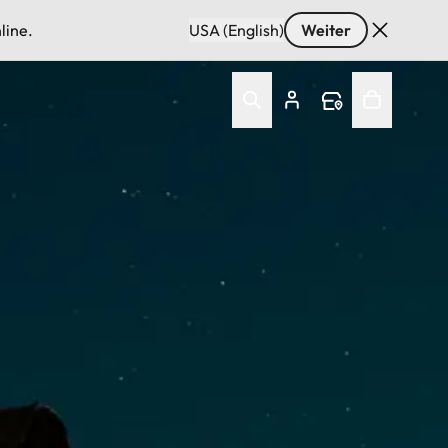
line.
USA (English)
Weiter