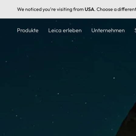
We noticed you're visiting from
USA
. Choose a differen
Direkt
zum
Produkte
Leica erleben
Unternehmen
Inhalt