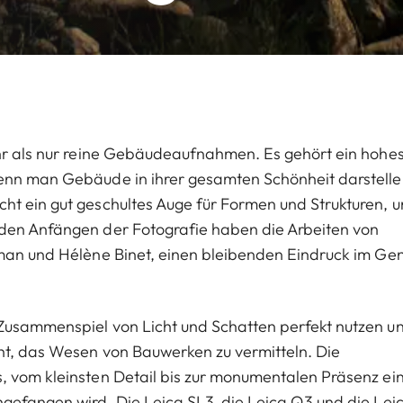
ehr als nur reine Gebäudeaufnahmen. Es gehört ein hohe
wenn man Gebäude in ihrer gesamten Schönheit darstell
ht ein gut geschultes Auge für Formen und Strukturen, 
 den Anfängen der Fotografie haben die Arbeiten von
lman und Hélène Binet, einen bleibenden Eindruck im Ge
Zusammenspiel von Licht und Schatten perfekt nutzen un
ht, das Wesen von Bauwerken zu vermitteln. Die
, vom kleinsten Detail bis zur monumentalen Präsenz ei
ngefangen wird. Die Leica SL3, die Leica Q3 und die Lei