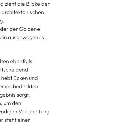
d zieht die Blicke der
e architektonischen
g.
 oder der Goldene
um ein ausgewogenes
lten ebenfalls
entscheidend
e hebt Ecken und
 eines bedeckten
gebnis sorgt.
n, um den
wendigen Vorbereitung
 steht einer