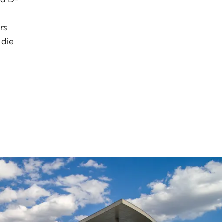
rs
 die