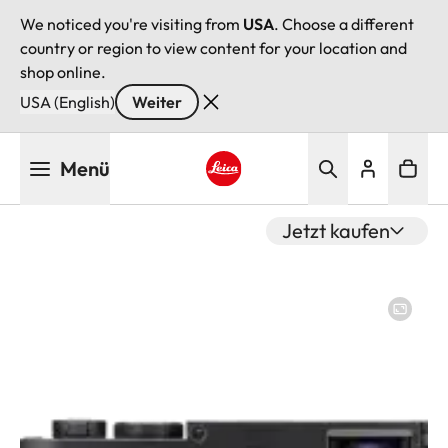
We noticed you're visiting from
USA
. Choose a different
country or region to view content for your location and
shop online.
USA (English)
Weiter
Direkt
Menü
zum
Inhalt
Leica logo - Home
Jetzt kaufen