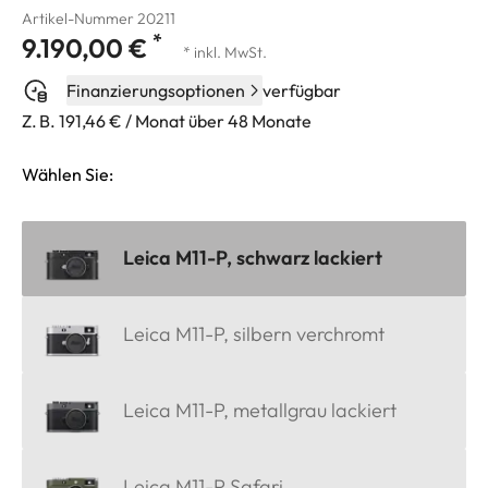
Artikel-Nummer 20211
*
9.190,00 €
* inkl. MwSt.
Finanzierungsoptionen
verfügbar
Z. B. 191,46 € / Monat über 48 Monate
Wählen Sie:
Leica M11-P, schwarz lackiert
Leica M11-P, silbern verchromt
Leica M11-P, metallgrau lackiert
Leica M11-P Safari