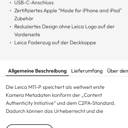
USB-C-Anschluss
Zertifiziertes Apple "Made for iPhone and iPad"
Zubehör
Reduziertes Design ohne Leica Logo auf der
Vorderseite
Leica Fadenzug auf der Deckkappe
Allgemeine Beschreibung
Lieferumfang
Über den
Die Leica M11-P speichert als weltweit erste
Kamera Metadaten konform der „Content
Authenticity Initiative“ und dem C2PA-Standard.
Dadurch können das Urheberrecht und die
Vertrauenswürdigkeit von Publikationen besser
geschützt werden.
Entdecke mehr