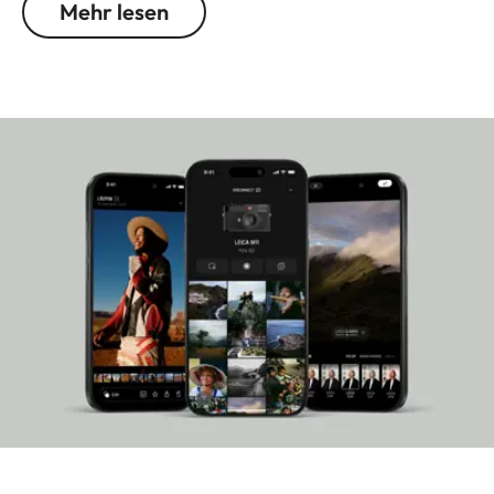
Mehr lesen
Der leistungsstarke 256 GB interne Speicher bietet
dafür großzügig Platz. Weitere
Unterscheidungsmerkmale zur M11 perfektionieren
das traditionelle M-Understatement der Leica
M11-P. So weicht der rote Leica Punkt auf der
Kamerafront einer noch dezenteren Fadenzug-
Gravur auf der Deckkappe. Zudem ist die M11-P
mit einem LCD-Monitor aus Saphirglas
ausgestattet – ein Material, das zu den härtesten
Werkstoffen der Welt zählt.