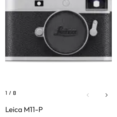
1
/
8
Leica M11-P