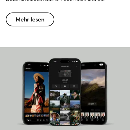
Vertrauenswürdigkeit von Publikationen besser
geschützt werden.
Entdecke mehr
Mehr lesen
Der leistungsstarke 256 GB interne Speicher bietet
dafür großzügig Platz. Weitere
Unterscheidungsmerkmale zur M11 perfektionieren
das traditionelle M-Understatement der Leica
M11-P. So weicht der rote Leica Punkt auf der
Kamerafront einer noch dezenteren Fadenzug-
Gravur auf der Deckkappe. Zudem ist die M11-P
mit einem LCD-Monitor aus Saphirglas
ausgestattet – ein Material, das zu den härtesten
Werkstoffen der Welt zählt.