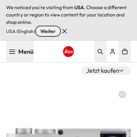
We noticed you're visiting from
USA
. Choose a different
country or region to view content for your location and
shop online.
USA (English)
Weiter
Direkt
Menü
zum
Inhalt
Leica logo - Home
Jetzt kaufen