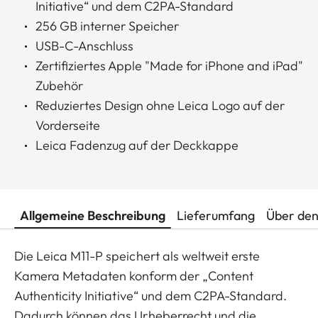
Initiative“ und dem C2PA-Standard
256 GB interner Speicher
USB-C-Anschluss
Zertifiziertes Apple "Made for iPhone and iPad"
Zubehör
Reduziertes Design ohne Leica Logo auf der
Vorderseite
Leica Fadenzug auf der Deckkappe
Allgemeine Beschreibung
Lieferumfang
Über den
Die Leica M11-P speichert als weltweit erste
Kamera Metadaten konform der „Content
Authenticity Initiative“ und dem C2PA-Standard.
Dadurch können das Urheberrecht und die