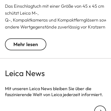
Das Einschlagtuch mit einer Größe von 45 x 45 cm
schützt Leica M-,
Q-, Kompaktkameras und Kompaktferngläsern sowie
andere Wertgegenstände zuverlässig vor Kratzern
und bewahrt sie dank speziell behandelter
Lederrückseite vor Staub.
Mehr lesen
Multifunktionales, hochwertiges Einschlagtuch aus
italienischem Haarschaf-Nappaleder. Das
Naturmaterial ist bekannt für seine
Leica News
Geschmeidigkeit und Weichheit, aber auch für
seine Strapazierfähigkeit. So schützt es zuverlässig
vor Kratzern. Zudem stehen durch eine spezielle
Mit unseren Leica News bleiben Sie über die
faszinierende Welt von Leica jederzeit informiert.
Behandlung der Lederrückseite darauf keine
Fasern ab und machen diese staub- und fusselfrei.
Ihre E-Mail Adresse