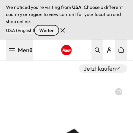
We noticed you're visiting from
USA
. Choose a different
country or region to view content for your location and
shop online.
USA (English)
Weiter
Direkt
Menü
zum
Inhalt
Leica logo - Home
Jetzt kaufen