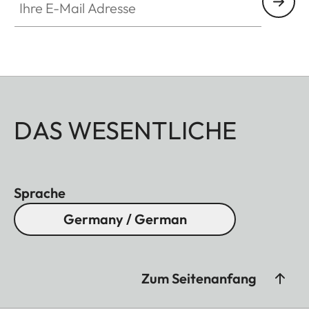
Seine seidige Haptik, seine praktische
Funktionalität und das elegante Leica Design
machen das vielseitige Einschlagtuch zu einem
stilvollen und langlebigen Accessoire. Das Leder
wird aus einem Stück geschnitten und nahtlos zu
dem Einschlagtuch gefertigt.
DAS WESENTLICHE
Das Leder ist ein hochwertiges Naturerzeugnis.
Dabei ist jedes Leder, so wie alles Natürliche,
absolut einzigartig. Durch Umwelteinflüsse und
Sprache
intensiven Gebrauch bildet sich im Laufe der Zeit
Germany / German
mit der Patina ein natürlicher Schutz, der dem
Leder ein charakteristisches Aussehen verleiht.
Zum Seitenanfang