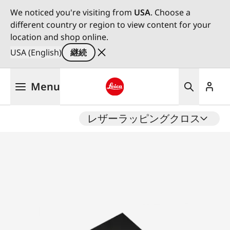
We noticed you're visiting from
USA
. Choose a
different country or region to view content for your
location and shop online.
USA (English)
継続
メ
Menu
イ
ン
Leica logo - Home
コ
レザーラッピングクロス
ン
テ
ン
ツ
に
移
動