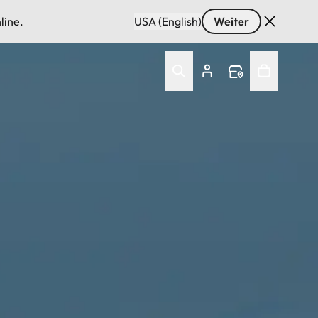
line.
USA (English)
Weiter