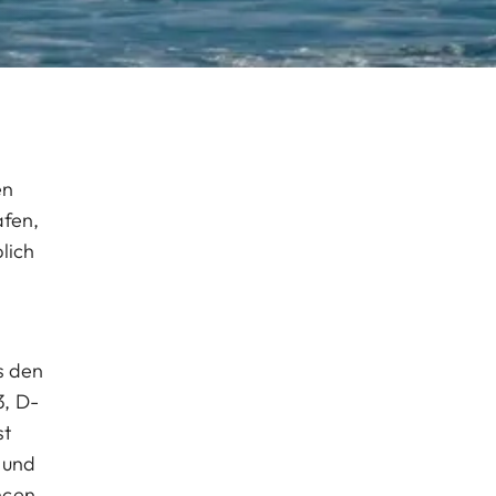
en
afen,
lich
s den
3, D-
st
 und
ncen