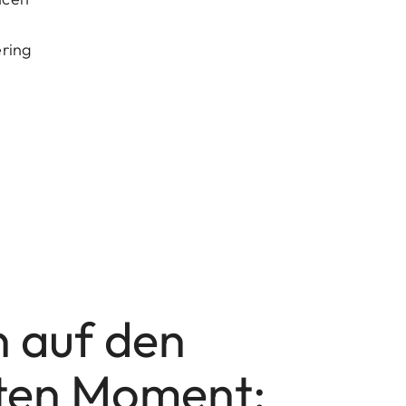
ering
 auf den
ten Moment: