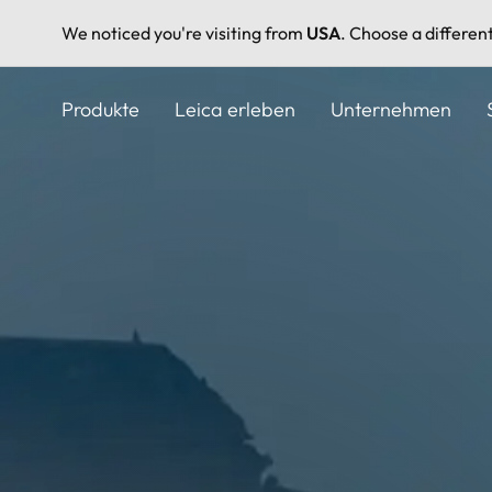
We noticed you're visiting from
USA
. Choose a differen
Direkt
zum
Produkte
Leica erleben
Unternehmen
Inhalt