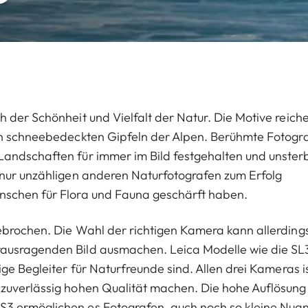
 der Schönheit und Vielfalt der Natur. Die Motive reich
en schneebedeckten Gipfeln der Alpen. Berühmte Fotogr
andschaften für immer im Bild festgehalten und unsterb
 nur unzähligen anderen Naturfotografen zum Erfolg
nschen für Flora und Fauna geschärft haben.
ebrochen. Die Wahl der richtigen Kamera kann allerding
ausragenden Bild ausmachen. Leica Modelle wie die SL
ge Begleiter für Naturfreunde sind. Allen drei Kameras i
 zuverlässig hohen Qualität machen. Die hohe Auflösung
S3 ermöglichen es Fotografen, auch noch so kleine Nua