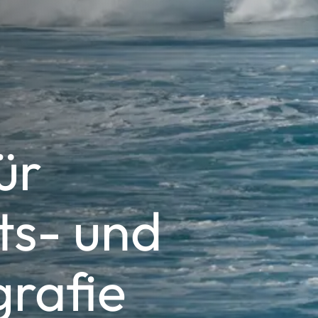
ür
ts- und
rafie