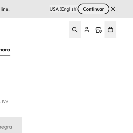
line.
USA (English)
Continuar
hora
l. IVA
negra