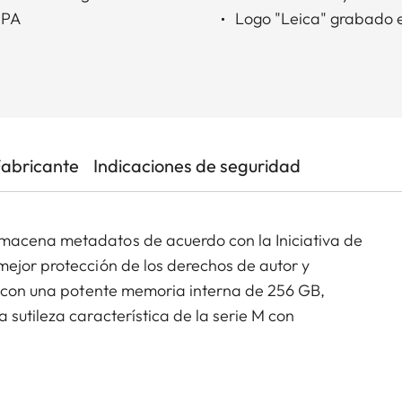
2PA
Logo "Leica" grabado e
Fabricante
Indicaciones de seguridad
macena metadatos de acuerdo con la Iniciativa de
mejor protección de los derechos de autor y
 Y con una potente memoria interna de 256 GB,
 sutileza característica de la serie M con
nada del punto rojo Leica en favor de la firma Leica
stá equipada con un cristal de zafiro que cubre el
ndo.