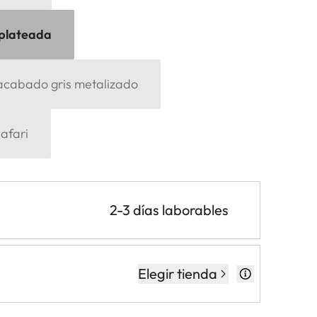
 plateada
 acabado gris metalizado
afari
2-3 días laborables
Elegir tienda