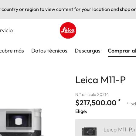
t country or region to view content for your location and shop on
rvicio
Leica logo - Home
cubre más
Datos técnicos
Descargas
Comprar a
Leica M11-P
N.º artículo 20214
*
$217,500.00
* inc
Elige:
Leica M11-P, 