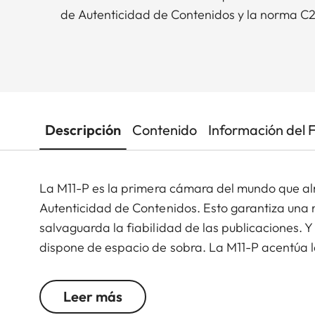
de Autenticidad de Contenidos y la norma C
Descripción
Contenido
Información del 
La M11-P es la primera cámara del mundo que al
Autenticidad de Contenidos. Esto garantiza una 
salvaguarda la fiabilidad de las publicaciones.
dispone de espacio de sobra. La M11-P acentúa la
características únicas, como la ausencia intencio
grabada en la placa superior. Además, la M11-P e
Leer más
monitor, uno de los materiales más duros del mu