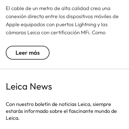
El cable de un metro de alta calidad crea una
conexión directa entre los dispositivos móviles de
Apple equipados con puertos Lightning y las
cámaras Leica con certificación MFi. Como
resultado, las imágenes capturadas pueden
transferirse a la aplicación Leica FOTOS en un
Leer más
flujo de trabajo rápido. En los dispositivos iOS, la
aplicación se activa automáticamente y se acopla
a la cámara, dándote acceso instantáneo a tus
imágenes. Nota: el cable de Leica FOTOS no
Leica News
permite cargar o sincronizar tu dispositivo iOS.
Con nuestro boletín de noticias Leica, siempre
estarás informado sobre el fascinante mundo de
Leica.