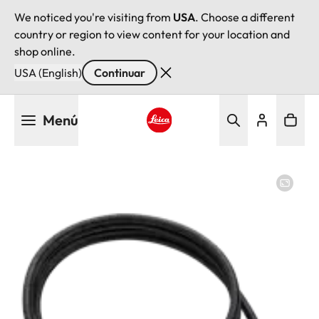
We noticed you're visiting from
USA
. Choose a different
country or region to view content for your location and
shop online.
USA (English)
Continuar
Pasar
Menú
al
contenido
Leica logo - Home
principal