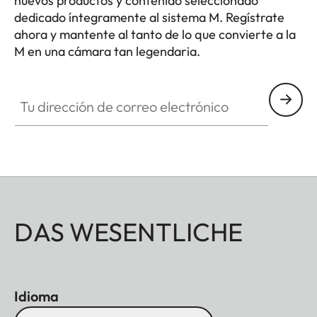
nuevos productos y contenido seleccionado
dedicado íntegramente al sistema M. Regístrate
Dimensiones
ahora y mantente al tanto de lo que convierte a la
139 x 38,5 x 80 mm
M en una cámara tan legendaria.
(
AnxAlxPr
)
HQ_GEN_M
Peso
Negro: aprox. 530 g/455 g
Tu dirección de correo electrónico
(con/sin batería)
Plata: aprox. 640 g/565 g
(con/sin batería)
Sensor
DAS WESENTLICHE
Tamaño del
Sensor CMOS BSI,
sensor
distancia entre píxeles:
3,76 μm, 35 mm: 9528 x
6328 píxeles (60,3 MP)
Idioma