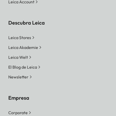
Leica Account
MP 5280 x 3506 Pixel
JPG
Descubra Leica
L-JPG 60,1 MP 9504 x 6320
Leica Stores
píxeles | M-JPG 36,2 MP
7392 x 4896 píxeles | S-JPG
Leica Akademie
18,2 MP 5248 x 3472 píxeles
Leica Welt
Siempre se utilizará toda la
El Blog de Leica
superficie del sensor,
Newsletter
independientemente del
formato y la resolución.
Empresa
Zoom digital 1,3x y 1,8x
disponible (siempre basado
Corporate