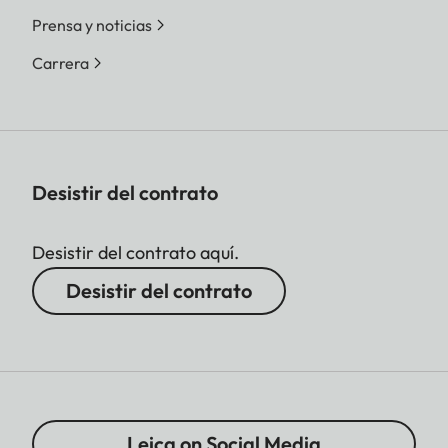
en L-DNG o L-JPG)
Prensa y noticias
Tamaño de
DNG™
Carrera
ficheros
L-DNG aprox. 70–120 MB
| M-DNG aprox. 40–70
MB| S-DNG aprox. 20–40
MB
JPG
Desistir del contrato
L-JPG aprox. 15–30 MB |
M-JPG aprox. 9–18 MB |
Desistir del contrato aquí.
S-JPG aprox. 5–9 MB
Desistir del contrato
JPG: según la resolución y el
contenido de la imagen
Intensidad de
DNG™: 14 bit, JPG: 8 bit
color
Leica on Social Media