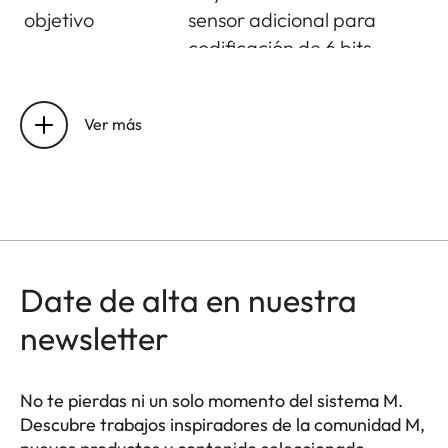
objetivo
sensor adicional para
codificación de 6 bits
Condiciones
0°C to +40°C
operativas
Ver más
Interfaces
Zapata para accesorios
ISO con contactos de
control adicionales para
flashes Leica y visor Leica
Visoflex 2 (accesorio
Date de alta en nuestra
opcional), USB 3.1 Gen1
newsletter
Tipo-C
Rosca para
A 1⁄4 DIN 4503 (1⁄4") con
No te pierdas ni un solo momento del sistema M.
trípode
acero inoxidable en la
Descubre trabajos inspiradores de la comunidad M,
base.