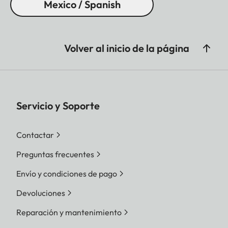
Mexico / Spanish
Procesador
Leica Maestro series
(Maestro III)
Filtro
Filtro de color RGB, filtro
Volver al inicio de la página
UV/IR, sin filtro de paso
bajo
Formatos de
DNG™ (datos sin procesar,
Servicio y Soporte
ficheros
compresión sin pérdidas),
DNG + JPG, JPG (DCF,
Contactar
Exif 2.30)
Preguntas frecuentes
Resolución de
DNG™
Envío y condiciones de pago
imagen
Devoluciones
L-DNG 60,3 MP 9528 x 6328
Pixel | M-DNG 36,5 MP 7416
Reparación y mantenimiento
x 4928 Pixel | S-DNG 18,5