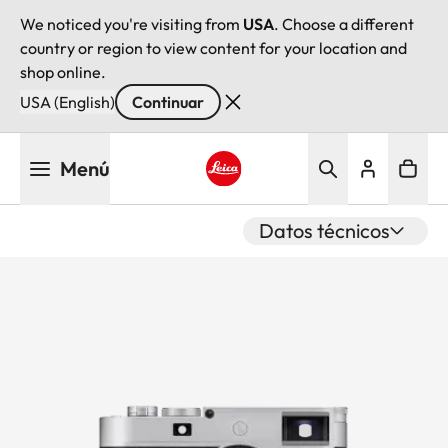
We noticed you're visiting from
USA
. Choose a different
country or region to view content for your location and
shop online.
USA (English)
Continuar
Pasar
Menú
al
contenido
Leica logo - Home
principal
Datos técnicos