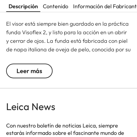
Descripción
Contenido
Información del Fabrican
El visor está siempre bien guardado en la práctica
funda Visoflex 2, y listo para la acción en un abrir
y cerrar de ojos. La funda está fabricada con piel
de napa italiana de oveja de pelo, conocida por su
suavidad y durabilidad. Gracias a un tratamiento
especial, la piel utilizada para fabricar la funda
Leer más
también repele el polvo.
El cuero es un producto natural de alta calidad.
Como todo lo natural, cada pieza de cuero es
Leica News
absolutamente única. Con las influencias
ambientales y el uso intensivo, con el tiempo se
forma una protección natural, la pátina, que
Con nuestro boletín de noticias Leica, siempre
estarás informado sobre el fascinante mundo de
confiere al cuero su aspecto característico.