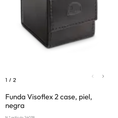
1
/
2
Funda Visoflex 2 case, piel,
negra
N.º artículo 24038