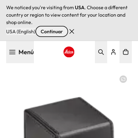
We noticed you're visiting from
USA
. Choose a different
country or region to view content for your location and
shop online.
USA (English)
Continuar
Pasar
Menú
al
contenido
Leica logo - Home
principal