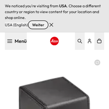
We noticed you're visiting from
USA
. Choose a different
country or region to view content for your location and
shop online.
USA (English)
Weiter
Direkt
Menü
zum
Inhalt
Leica logo - Home