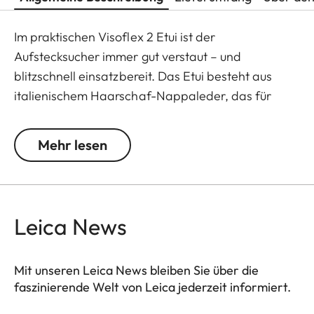
Im praktischen Visoflex 2 Etui ist der
Aufstecksucher immer gut verstaut – und
blitzschnell einsatzbereit. Das Etui besteht aus
italienischem Haarschaf-Nappaleder, das für
seine Weichheit und Strapazierfähigkeit bekannt
ist. Zudem ist die Lederrückseite so behandelt,
Mehr lesen
dass keine Fasern abstehen, wodurch das
Material staub- und fusselfrei ist.
Leder ist ein hochwertiges Naturerzeugnis. Dabei
Leica News
ist jedes Leder, so wie alles Natürliche, absolut
einzigartig. Durch Umwelteinflüsse und intensiven
Gebrauch bildet sich im Laufe der Zeit mit der
Mit unseren Leica News bleiben Sie über die
faszinierende Welt von Leica jederzeit informiert.
Patina ein natürlicher Schutz, der dem Leder ein
charakteristisches Aussehen verleiht.