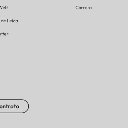
Welt
Carrera
g de Leica
tter
contrato