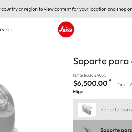
t country or region to view content for your location and shop on
rvicio
Leica logo - Home
Soporte para 
N.º artículo 24030
*
$6,500.00
* incl. I
Elige:
Soporte para 
Soporte para