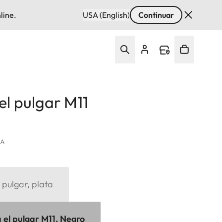
line.
USA (English)
Continuar
el pulgar M11
VA
pulgar, plata
 el pulgar M11, Negro