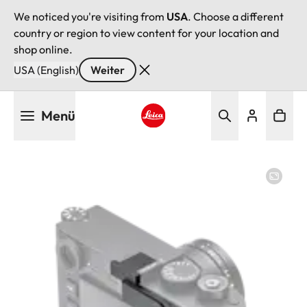
We noticed you're visiting from
USA
. Choose a different
country or region to view content for your location and
shop online.
USA (English)
Weiter
Direkt
Menü
zum
Inhalt
Leica logo - Home