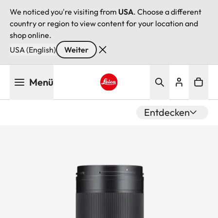
We noticed you're visiting from
USA
. Choose a different
country or region to view content for your location and
shop online.
USA (English)
Weiter
Direkt
Menü
zum
Inhalt
Leica logo - Home
Entdecken