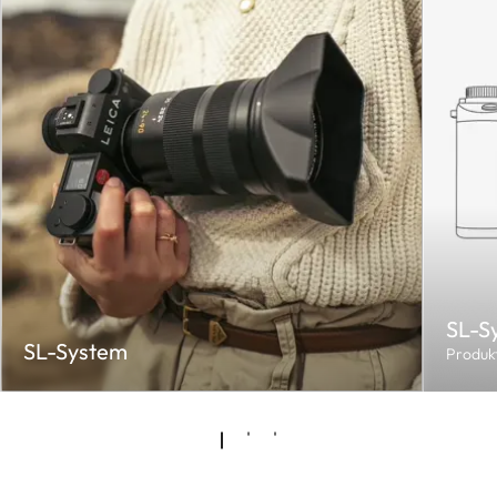
SL-S
SL-System
Produk