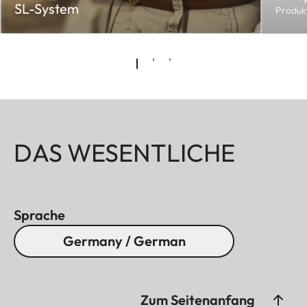
SL-System
Produk
DAS WESENTLICHE
Sprache
Germany / German
Zum Seitenanfang