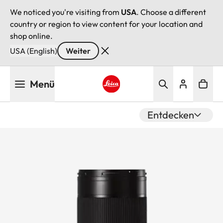
We noticed you're visiting from
USA
. Choose a different
country or region to view content for your location and
shop online.
USA (English)
Weiter
Direkt
Menü
zum
Inhalt
Leica logo - Home
Entdecken