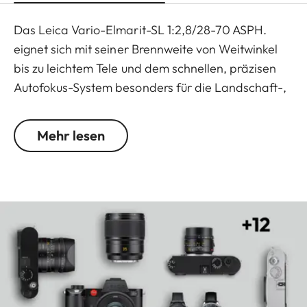
Das Leica Vario-Elmarit-SL 1:2,8/28-70 ASPH.
eignet sich mit seiner Brennweite von Weitwinkel
bis zu leichtem Tele und dem schnellen, präzisen
Autofokus-System besonders für die Landschaft-,
Reise- und die Porträt-Fotografie. Es ist das
kompakteste und leichteste Standardzoom-
Mehr lesen
Objektiv des SL-Systems. Mit gerade einmal 572g
und handlichen 102 mm Länge sowie einem
maximalen Durchmesser von 72 mm bietet es ein
Höchstmaß an Flexibilität und Mobilität beim
Fotografieren und Filmen. Für die ausgezeichnete
Abbildungsleistung und die konstante Blende von
1:2,8 über den gesamten Zoombereich sorgt die
hervorragende optische Konstruktion mit
asphärischen Elementen.