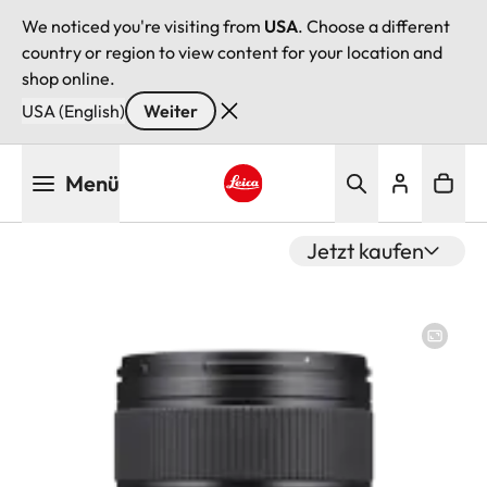
We noticed you're visiting from
USA
. Choose a different
country or region to view content for your location and
shop online.
USA (English)
Weiter
Direkt
Menü
zum
Inhalt
Leica logo - Home
Jetzt kaufen