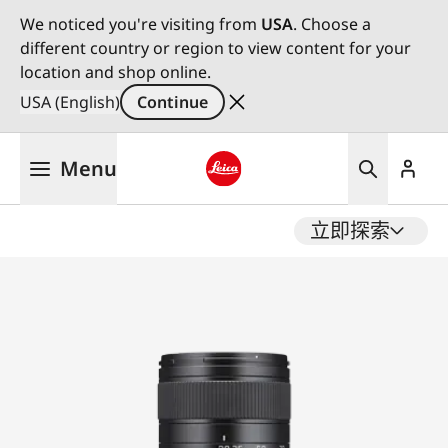
We noticed you're visiting from
USA
. Choose a
different country or region to view content for your
location and shop online.
USA (English)
Continue
Skip
Menu
to
main
Leica logo - Home
content
立即探索