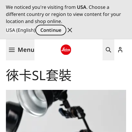
We noticed you're visiting from
USA
. Choose a
different country or region to view content for your
location and shop online.
USA (English)
Continue
Skip
Menu
to
main
Leica logo - Home
content
徠卡SL套裝