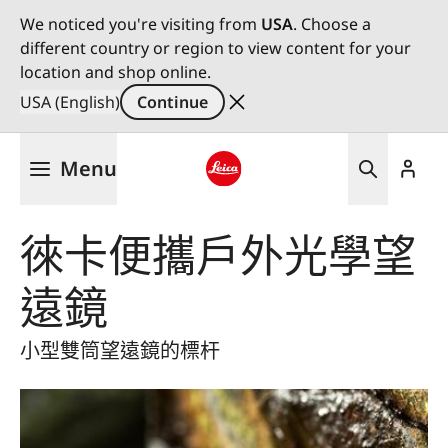
We noticed you're visiting from
USA
. Choose a
different country or region to view content for your
location and shop online.
USA (English)
Continue
Skip
Menu
to
main
Leica logo - Home
content
徠卡便攜戶外光學望
遠鏡
小型雙筒望遠鏡的標杆