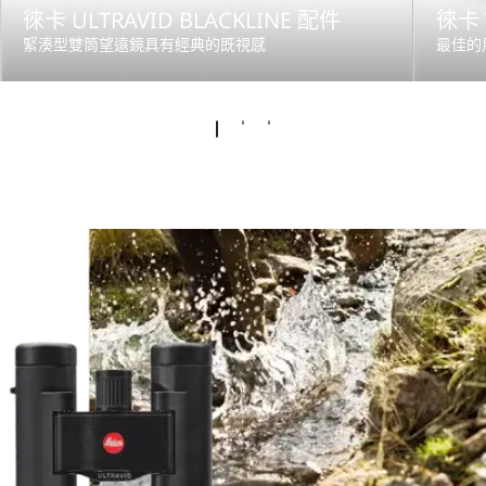
徠卡 ULTRAVID BLACKLINE 配件
徠卡 
緊湊型雙筒望遠鏡具有經典的既視感
最佳的