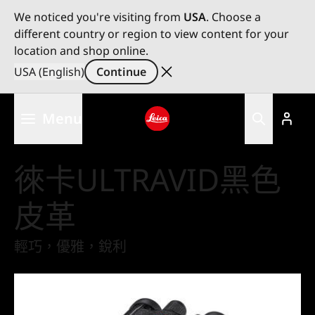
We noticed you're visiting from
USA
. Choose a
different country or region to view content for your
location and shop online.
USA (English)
Continue
Skip
Menu
to
main
Leica logo - Home
content
徠卡ULTRAVID黑色
皮革
輕巧，優雅，銳利