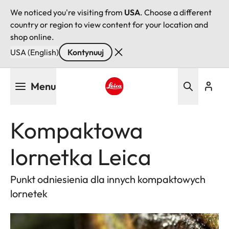
We noticed you're visiting from
USA
. Choose a different
country or region to view content for your location and
shop online.
USA (English)
Kontynuuj
Przejdź
Menu
do
treści
Leica logo - Home
Kompaktowa
lornetka Leica
Punkt odniesienia dla innych kompaktowych
lornetek