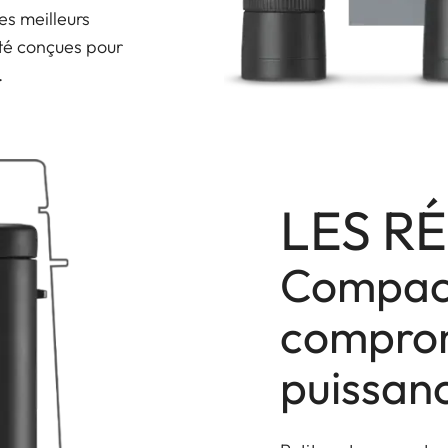
es meilleurs
té conçues pour
.
LES R
Compact
comprom
puissan