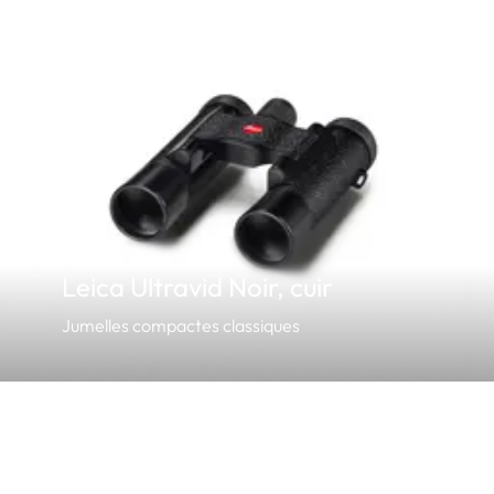
Leica Ultravid Noir, cuir
Jumelles compactes classiques