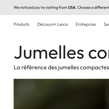
We noticed you're visiting from
USA
. Choose a differen
Aller
au
Produits
Découvrir Leica
Entreprise
Se
contenu
principal
Jumelles c
La référence des jumelles compactes