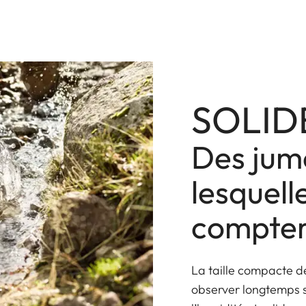
SOLID
Des jume
lesquell
compte
La taille compacte de
observer longtemps s