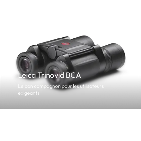
Leica Trinovid BCA
Le bon compagnon pour les utilisateurs
exigeants