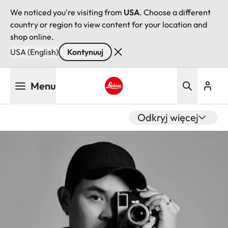
We noticed you're visiting from
USA
. Choose a different
country or region to view content for your location and
shop online.
USA (English)
Kontynuuj
Przejdź
Menu
do
treści
Leica logo - Home
Odkryj więcej