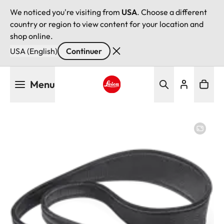
We noticed you're visiting from
USA
. Choose a different
country or region to view content for your location and
shop online.
USA (English)
Continuer
Aller
Menu
au
contenu
Leica logo - Home
principal