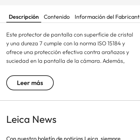
Descripción
Contenido
Información del Fabrican
Este protector de pantalla con superficie de cristal
y una dureza 7 cumple con la norma ISO 15184 y
ofrece una protección efectiva contra arañazos y
suciedad en la pantalla de la cámara. Además,
reduce de manera significativa los destellos y
permite que las imágenes se vean con un mayor
Leer más
contraste y claridad cuando hay mucha luz, sin
ningún reflejo molesto.
Leica News
Con nuestro boletín de noticias Leica, siempre