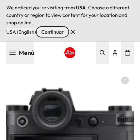
We noticed you're visiting from
USA
. Choose a different
country or region to view content for your location and
shop online.
USA (English)
Continuar
Pasar
Menú
al
contenido
Leica logo - Home
principal