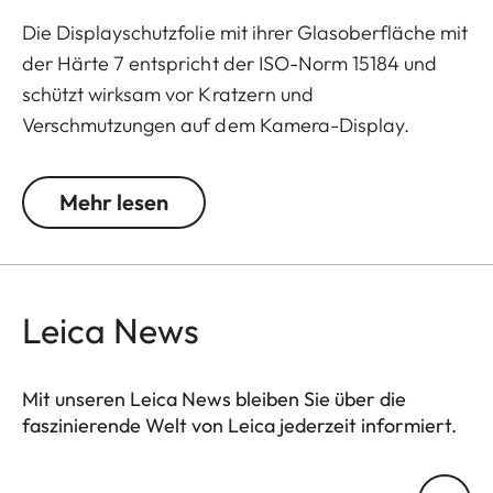
Die Displayschutzfolie mit ihrer Glasoberfläche mit
der Härte 7 entspricht der ISO-Norm 15184 und
schützt wirksam vor Kratzern und
Verschmutzungen auf dem Kamera-Display.
Zusätzlich wirkt sie stark reflexmindernd und lässt
selbst bei hellem Licht eine kontrastreiche
Mehr lesen
Bilddarstellung ohne störende Spiegelungen zu.
Leica News
Mit unseren Leica News bleiben Sie über die
faszinierende Welt von Leica jederzeit informiert.
Ihre E-Mail Adresse