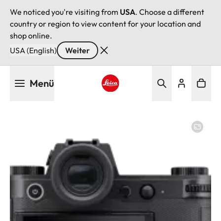
We noticed you're visiting from
USA
. Choose a different
country or region to view content for your location and
shop online.
USA (English)
Weiter
Direkt
Menü
zum
Inhalt
Leica logo - Home