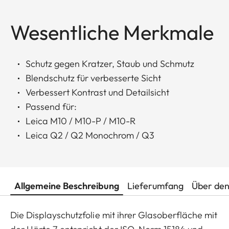
Wesentliche Merkmale
Schutz gegen Kratzer, Staub und Schmutz
Blendschutz für verbesserte Sicht
Verbessert Kontrast und Detailsicht
Passend für:
Leica M10 / M10-P / M10-R
Leica Q2 / Q2 Monochrom / Q3
Allgemeine Beschreibung
Lieferumfang
Über den
Die Displayschutzfolie mit ihrer Glasoberfläche mit