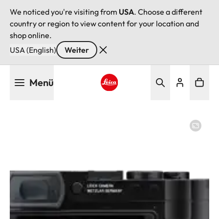
We noticed you're visiting from
USA
. Choose a different
country or region to view content for your location and
shop online.
USA (English)
Weiter
Direkt
Menü
zum
Inhalt
Leica logo - Home