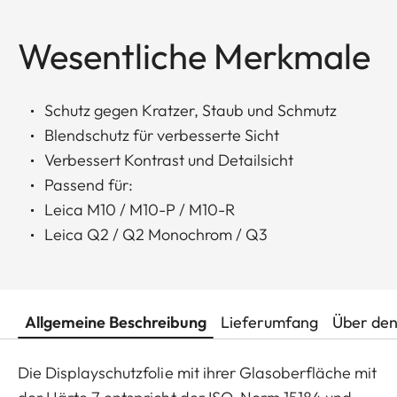
Wesentliche Merkmale
Schutz gegen Kratzer, Staub und Schmutz
Blendschutz für verbesserte Sicht
Verbessert Kontrast und Detailsicht
Passend für:
Leica M10 / M10-P / M10-R
Leica Q2 / Q2 Monochrom / Q3
Allgemeine Beschreibung
Lieferumfang
Über den
Die Displayschutzfolie mit ihrer Glasoberfläche mit