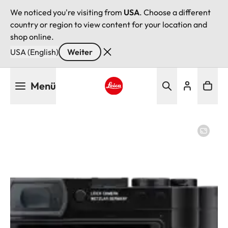
We noticed you're visiting from
USA
. Choose a different
country or region to view content for your location and
shop online.
USA (English)
Weiter
Direkt
Menü
zum
Inhalt
Leica logo - Home