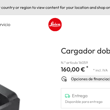
t country or region to view content for your location and shop on
rvicio
Leica logo - Home
Cargador do
N.º artículo 16059
*
160,00 €
* incl. IVA
Opciones de financiac
Entrega
Disponible para entrega