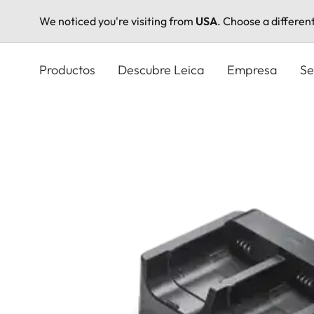
We noticed you're visiting from
USA
. Choose a differen
Pasar
al
Productos
Descubre Leica
Empresa
Se
contenido
principal