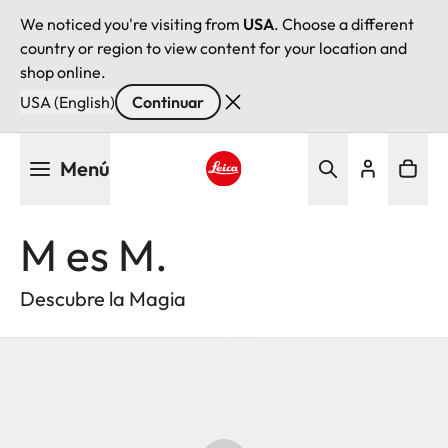
We noticed you're visiting from
USA
. Choose a different
country or region to view content for your location and
shop online.
USA (English)
Continuar
Pasar
Menú
al
contenido
Leica logo - Home
principal
M es M.
Descubre la Magia