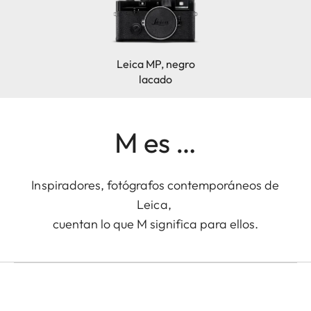
Leica MP, negro
lacado
M es …
Inspiradores, fotógrafos contemporáneos de
LEICA M EV1
Leica,
Eolo Perfido con Leica M
cuentan lo que M significa para ellos.
EV1 en Tokio
Eolo Perfido