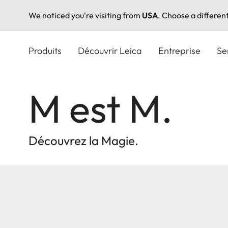
We noticed you're visiting from
USA
. Choose a differen
Aller
au
Produits
Découvrir Leica
Entreprise
Se
contenu
principal
M est M.
Découvrez la Magie.